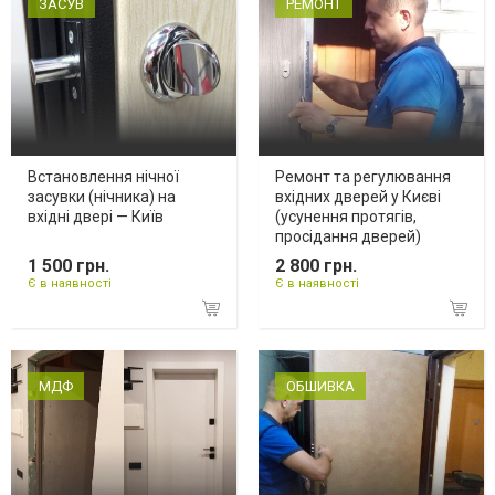
ЗАСУВ
РЕМОНТ
Встановлення нічної
Ремонт та регулювання
засувки (нічника) на
вхідних дверей у Києві
вхідні двері — Київ
(усунення протягів,
просідання дверей)
1 500 грн.
2 800 грн.
Є в наявності
Є в наявності
МДФ
ОБШИВКА